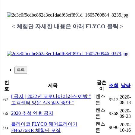
< 체험단 자세한 내용은 아래 FLYCO 클릭 >
목록
번
글쓴
제목
조회
날짜
호
이
[ 공지 ] 2022년 코로나바이러스 예방 "
캔스
2020-
67
9512
08-18
고객센터 방문 A/S 일시중단 "
톤
캔스
2020-
2020 추석 연휴 공지
66
9368
09-23
톤
플라이코 FLYCO 헤어드라이기
캔스
2020-
65
9096
10-16
FH6276KR 체험단 모집
톤