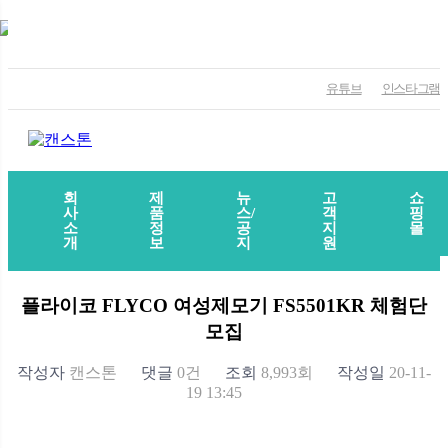
유튜브
인스타그램
회
제
뉴
고
쇼
사
품
스/
객
핑
소
정
공
지
몰
개
보
지
원
플라이코 FLYCO 여성제모기 FS5501KR 체험단
모집
작성자
캔스톤
댓글
0건
조회
8,993회
작성일
20-11-
19 13:45