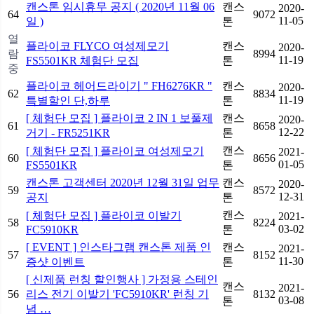
캔스톤 임시휴무 공지 ( 2020년 11월 06
캔스
2020-
64
9072
11-05
일 )
톤
열
플라이코 FLYCO 여성제모기
캔스
2020-
람
8994
11-19
FS5501KR 체험단 모집
톤
중
플라이코 헤어드라이기 " FH6276KR "
캔스
2020-
62
8834
11-19
특별할인 단,하루
톤
[ 체험단 모집 ] 플라이코 2 IN 1 보풀제
캔스
2020-
61
8658
12-22
거기 - FR5251KR
톤
캔스
[ 체험단 모집 ] 플라이코 여성제모기
2021-
60
8656
01-05
FS5501KR
톤
캔스톤 고객센터 2020년 12월 31일 업무
캔스
2020-
59
8572
12-31
공지
톤
캔스
[ 체험단 모집 ] 플라이코 이발기
2021-
58
8224
03-02
FC5910KR
톤
[ EVENT ] 인스타그램 캔스톤 제품 인
캔스
2021-
57
8152
11-30
증샷 이벤트
톤
[ 신제품 런칭 할인행사 ] 가정용 스테인
캔스
2021-
56
리스 전기 이발기 'FC5910KR' 런칭 기
8132
03-08
톤
념 …