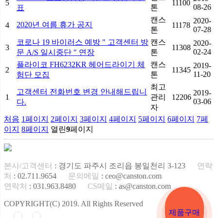
5
11100
08-26
표
톤
캔스
2020-
2020년 여름 휴가 공지
4
11178
07-28
톤
코로나 19 바이러스 예방 " 고객센터 방
캔스
2020-
3
11308
02-24
문 A/S 일시중단 " 연장
톤
플라이코 FH6232KR 헤어드라이기 체
캔스
2019-
2
11345
11-20
험단 모집
톤
최고
고객센터 전화번호 변경 안내해드립니
2019-
1
관리
12206
03-06
다.
자
처음
1
페이지
2
페이지
3
페이지
4
페이지
5
페이지
6
페이지
7
페
이지
8
페이지
열린
9
페이지
본사/고객센터
: 경기도 파주시 조리읍 봉일천리 3-123
연락
처
: 02.711.9654
문의메일
: ceo@canston.com
연락처
: 031.963.8480
CS메일
: as@canston.com
COPYRIGHT(C) 2019. All Rights Reserved
제품구매