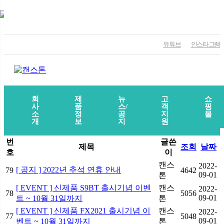
유튜브
인스타그램
회
제
뉴
고
쇼
사
품
스/
객
핑
소
정
공
지
몰
개
보
지
원
번
글쓴
제목
조회
날짜
호
이
캔스
2022-
[ 공지 ] 2022년 추석 연휴 안내
79
4642
09-01
톤
[ EVENT ] 신제품 S9BT 출시기념 이벤
캔스
2022-
78
5056
09-01
트 ~ 10월 31일까지
톤
[ EVENT ] 신제품 FX2021 출시기념 이
캔스
2022-
77
5048
09-01
벤트 ~ 10월 31일까지
톤