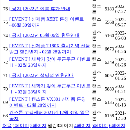
캔스
2022-
[ 공지 ] 2022년 여름 휴가 안내
76
5183
07-27
톤
[ EVENT ] 신제품 X5BT 론칭 이벤트
캔스
2022-
75
5568
05-27
~06월 30일까지
톤
캔스
2022-
[ 공지 ] 2022년 05월 06일 휴무안내
74
5160
05-03
톤
[ EVENT ] 신제품 T180X 출시기념 선물
캔스
2022-
73
6673
01-26
받고 할인받자 - 02월 28일까지
톤
[ EVENT ] 새학기 맞이 두근두근 이벤트
캔스
2022-
72
6349
01-26
Ⅱ - 02월 28일까지
톤
캔스
2022-
[ 공지 ] 2022년 설명절 연휴안내
71
6052
01-26
톤
[ EVENT ] 새학기 맞이 두근두근 이벤트
캔스
2022-
70
5889
01-21
Ⅰ - 02월 28일까지
톤
[ EVENT ] 캔스톤 VX301 신제품 론칭
캔스
2022-
69
6135
01-13
이벤트 - 02월 28일까지
톤
캔스톤 고객센터 2021년 12월 31일 업무
캔스
2021-
68
6158
12-30
공지
톤
처음
1
페이지
2
페이지
열린
3
페이지
4
페이지
5
페이지
6
페이지