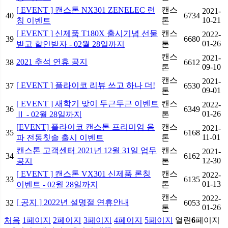
[ EVENT ] 캔스톤 NX301 ZENELEC 런
캔스
2021-
40
6734
10-21
칭 이벤트
톤
[ EVENT ] 신제품 T180X 출시기념 선물
캔스
2022-
39
6680
01-26
받고 할인받자 - 02월 28일까지
톤
캔스
2021-
2021 추석 연휴 공지
38
6612
09-10
톤
캔스
2021-
[ EVENT ] 플라이코 리뷰 쓰고 하나 더!
37
6530
09-01
톤
[ EVENT ] 새학기 맞이 두근두근 이벤트
캔스
2022-
36
6349
01-26
Ⅱ - 02월 28일까지
톤
[EVENT] 플라이코 캔스톤 프리미엄 음
캔스
2021-
35
6168
11-01
파 전동칫솔 출시 이벤트
톤
캔스톤 고객센터 2021년 12월 31일 업무
캔스
2021-
34
6162
12-30
공지
톤
[ EVENT ] 캔스톤 VX301 신제품 론칭
캔스
2022-
33
6135
01-13
이벤트 - 02월 28일까지
톤
캔스
2022-
[ 공지 ] 2022년 설명절 연휴안내
32
6053
01-26
톤
처음
1
페이지
2
페이지
3
페이지
4
페이지
5
페이지
열린
6
페이지