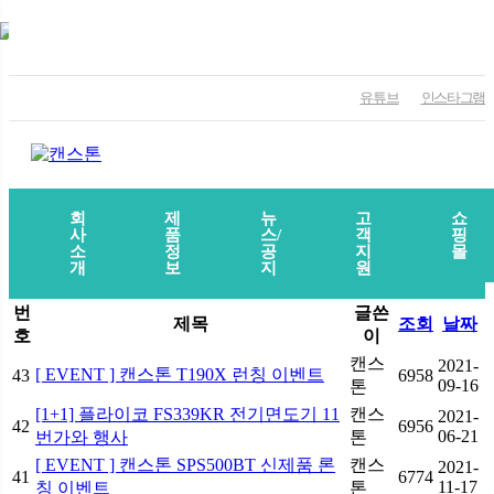
유튜브
인스타그램
회
제
뉴
고
쇼
사
품
스/
객
핑
소
정
공
지
몰
개
보
지
원
번
글쓴
제목
조회
날짜
호
이
캔스
2021-
[ EVENT ] 캔스톤 T190X 런칭 이벤트
43
6958
09-16
톤
[1+1] 플라이코 FS339KR 전기면도기 11
캔스
2021-
42
6956
06-21
번가와 행사
톤
[ EVENT ] 캔스톤 SPS500BT 신제품 론
캔스
2021-
41
6774
11-17
칭 이벤트
톤