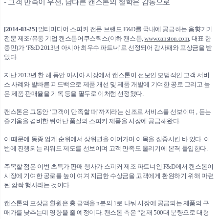
-
고객 만족이 우선
,
남다른 캔스톤의 철학은 감동으로
[2014-03-25]
멀티미디어 스피커 전문 브랜드 F&D를 국내에 공급하는 음향기기
전문 제조/유통 기업 캔스톤어쿠스틱스(이하 캔스톤,
www.canston.com
, 대표 한
종민)가 ‘F&D 2013년 아시아 최우수 파트너’로 선정되어 감사패와 포상금을 받
았다.
지난 2013년 한 해 동안 아시아 시장에서 캔스톤이 선보인 모범적인 고객 서비
스 사례와 발빠른 피드백으로 제품 개선 및 제품 개발에 기여한 공로 그리고 높
은 제품 판매율을 기록 등을 필두로 이처럼 선정됐다.
캔스톤은 그동안 ‘고객이 만족할 때’까지라는 신조로 서비스를 선보이며 , 듣는
즐거움을 겸비한 뛰어난 품질의 스피커 제품을 시장에 공급해왔다.
이 때문에 동종 업계 순위에서 상위권을 이어가며 이목을 집중시킨 바 있다. 이
번에 진행되는 리워드 제도를 선보이며 고객 만족도 올리기에 본격 돌입한다.
주목할 점은 이번 초특가 판매 행사가 스피커 제조 파트너인 F&D에서 캔스톤이
시장에 기여한 공로를 높이 여겨 지급한 수상금을 고객에게 환원하기 위해 마련
된 깜짝 행사라는 것이다.
캔스톤의 포상금 환원은 총 금액을 n분의 1로 나눠 시장에 공급되는 제품의 구
매가를 낮추는데 영향을 줄 예정이다. 캔스톤 측은 “현재 500대 분량으로 대형