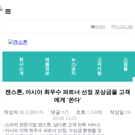
유튜브
인스타그램
회
제
뉴
고
쇼
사
품
스/
객
핑
소
정
공
지
몰
개
보
지
원
캔스톤, 아시아 최우수 파트너 선정 포상금을 고객
에게 '쏜다'
작성자
최고관리자
댓글
0건
조회
7,338회
작성일
19-
03-06 15:25
-
스피커 전문기업 캔스톤
,
남다른 고객 만족 서비스
-
아시아 지역 최우수 파트너 선정
,
수상금 환원할 것