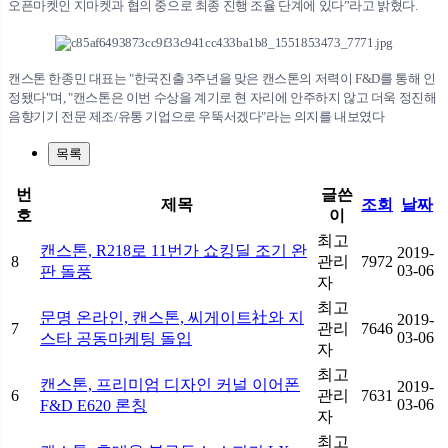
오픈마켓인 지마켓과 협의 중으로 최종 진행 조율 단계에 있다”라고 밝혔다.
캔스톤 한종민 대표는 "한국진출 3주년을 맞은 캔스톤의 저력이 F&D를 통해 인
정됐다"며, "캔스톤은 이번 수상을 계기로 현 자리에 안주하지 않고 더욱 정진해
음향기기 전문 제조/유통 기업으로 우뚝서겠다"라는 의지를 내보였다
목록
번
글쓴
제목
조회
날짜
호
이
최고
캔스톤, R218로 11번가 쇼킹딜 조기 완
2019-
8
관리
7972
03-06
판 돌풍
자
최고
문명 온라인, 캔스톤, 씨게이트社와 지
2019-
7
관리
7646
03-06
스타 공동마케팅 돌입
자
최고
캔스톤, 프리미엄 디자인 커널 이어폰
2019-
6
관리
7631
03-06
F&D E620 론칭
자
최고