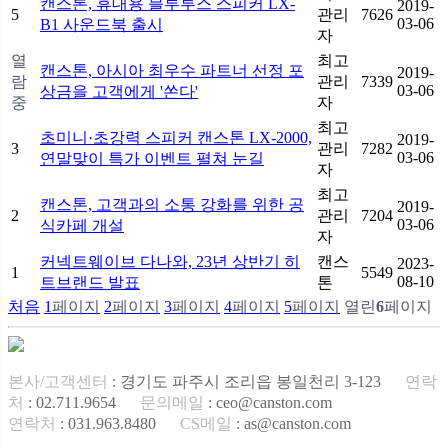
캔스톤, 휴대용 블루투스 스피커 LX-
2019-
5
관리
7626
03-06
B1 사운드북 출시
자
열
최고
캔스톤, 아시아 최우수 파트너 선정 포
2019-
람
관리
7339
03-06
상금을 고객에게 '쏜다'
중
자
최고
초미니·초강력 스피커 캔스톤 LX-2000,
2019-
3
관리
7282
03-06
연말맞이 특가 이벤트 펼쳐 눈길
자
최고
캔스톤, 고객과의 소통 강화를 위한 공
2019-
2
관리
7204
03-06
식카페 개설
자
커넥트웨이브 다나와, 23년 상반기 히
캔스
2023-
1
5549
08-10
트브랜드 발표
톤
처음
1
페이지
2
페이지
3
페이지
4
페이지
5
페이지
열린
6
페이지
본사/고객센터
: 경기도 파주시 조리읍 봉일천리 3-123
연락
처
: 02.711.9654
문의메일
: ceo@canston.com
연락처
: 031.963.8480
CS메일
: as@canston.com