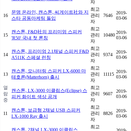
자
최고
문명 온라인, 캔스톤, 씨게이트社와 지
2019-
16
관리
7646
03-06
스타 공동마케팅 돌입
자
최고
캔스톤, F&D社의 프리미엄 스피커
2019-
15
관리
10480
03-06
'R50' 국내 첫 론칭
자
최고
캔스톤, 프리미엄 2.1채널 스피커 F&D
2019-
14
관리
9374
03-06
A511K 스페셜 런칭
자
최고
캔스톤, 모니터링 스피커 LX-6000 마
2019-
13
관리
11115
03-06
테호른(Matterhorn) 출시
자
열
최고
캔스톤, LX-3000 이클립스(Eclipse) 스
2019-
람
관리
9607
03-06
피커 화이트 색상 공개
중
자
최고
캔스톤, 보급형 2채널 USB 스피커
2019-
11
관리
8826
03-06
LX-1000 Ray 출시
자
최고
캔스톤, 2채널 LX-3000 이클립스
2019-