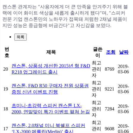
캔스톤 관계자는 "사용자에게 더 큰 만족을 안겨주기 위해 블
랙에 이어 화이트 색상을 새롭게 출시하게 됐다"며, "스피커
전문 기업 캔스톤만의 노하우가 접목돼 저렴한 2채널 제품이
지만 성능은 중급형에 버금간다"고 자신감을 보였다.
목록
번
글쓴
제목
조회
날짜
호
이
최고
캔스톤, 상품성 개선한 2015년 형 F&D
2019-
20
관리
8769
03-06
R218 업그레이드 출시
자
최고
캔스톤, F&D R50 구매자 전원 상품권
2019-
19
관리
9221
03-06
증정 신년 이벤트 진행
자
최고
초미니·초강력 스피커 캔스톤 LX-
2019-
18
관리
7284
03-06
2000, 연말맞이 특가 이벤트 펼쳐 눈길
자
최고
캔스톤, 2.0채널 미니 북쉘프 스피커
2019-
17
관리
9608
03-06
‘LX-2000 메를린(Merlin)’ 출시