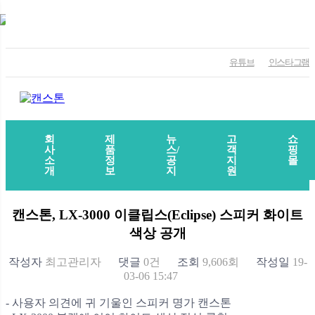
유튜브
인스타그램
회
제
뉴
고
쇼
사
품
스/
객
핑
소
정
공
지
몰
개
보
지
원
캔스톤, LX-3000 이클립스(Eclipse) 스피커 화이트
색상 공개
작성자
최고관리자
댓글
0건
조회
9,606회
작성일
19-
03-06 15:47
- 사용자 의견에 귀 기울인 스피커 명가 캔스톤