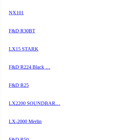
NX101
F&D R30BT
LX15 STARK
F&D R224 Black …
F&D R25
LX2200 SOUNDBAR…
LX-2000 Merlin
F&D R50