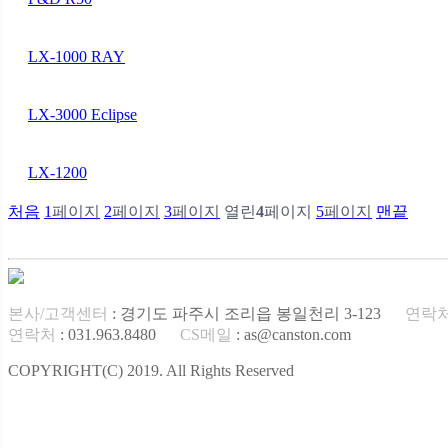
LX-1000 RAY
LX-3000 Eclipse
LX-1200
처음
1
페이지
2
페이지
3
페이지
열린
4
페이지
5
페이지
맨끝
본사/고객센터
: 경기도 파주시 조리읍 봉일천리 3-123
연락
연락처
: 031.963.8480
CS메일
: as@canston.com
COPYRIGHT(C) 2019. All Rights Reserved