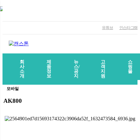
유튜브
인스타그램
회
제
뉴
고
쇼
사
품
스/
객
핑
소
정
공
지
몰
개
보
지
원
모바일
AK800