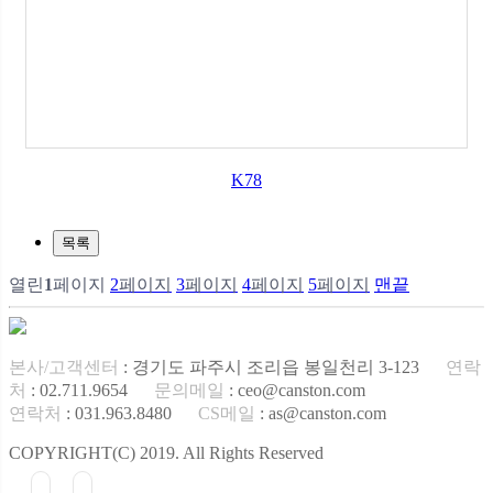
K78
목록
열린
1
페이지
2
페이지
3
페이지
4
페이지
5
페이지
맨끝
본사/고객센터
: 경기도 파주시 조리읍 봉일천리 3-123
연락
처
: 02.711.9654
문의메일
: ceo@canston.com
연락처
: 031.963.8480
CS메일
: as@canston.com
COPYRIGHT(C) 2019. All Rights Reserved