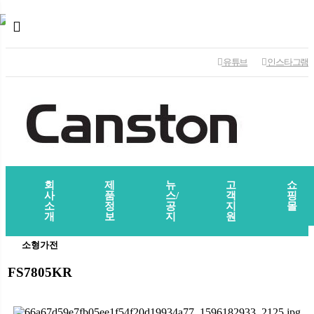
유튜브
인스타그램
회
제
뉴
고
쇼
사
품
스/
객
핑
소
정
공
지
몰
개
보
지
원
소형가전
FS7805KR