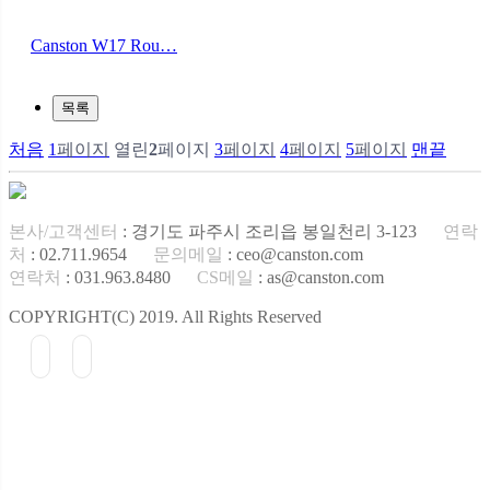
Canston W17 Rou…
목록
처음
1
페이지
열린
2
페이지
3
페이지
4
페이지
5
페이지
맨끝
본사/고객센터
: 경기도 파주시 조리읍 봉일천리 3-123
연락
처
: 02.711.9654
문의메일
: ceo@canston.com
연락처
: 031.963.8480
CS메일
: as@canston.com
COPYRIGHT(C) 2019. All Rights Reserved