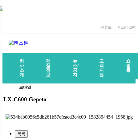
유튜브
인스타그램
회
제
뉴
고
쇼
사
품
스/
객
핑
소
정
공
지
몰
개
보
지
원
모바일
LX-C600 Gepeto
목록