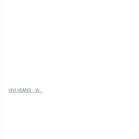
HIVI H5MKII - W…